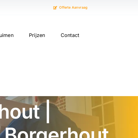
Offerte Aanvraag
uimen
Prijzen
Contact
hout |
n Borgerhout