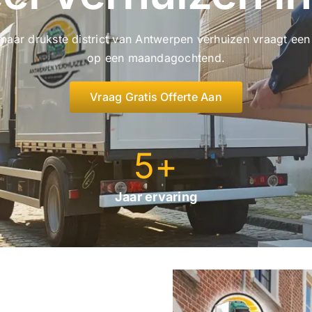
e maar drukste district van Antwerpen verhuizen vraagt e
op een maandagochtend.
Vraag Gratis Offerte Aan
5
+
Jaar ervaring