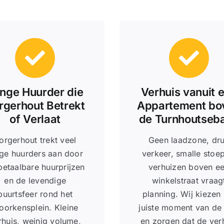
nge Huurder die
Verhuis vanuit 
rgerhout Betrekt
Appartement bo
of Verlaat
de Turnhoutseb
orgerhout trekt veel
Geen laadzone, dr
ge huurders aan door
verkeer, smalle stoe
betaalbare huurprijzen
verhuizen boven e
en de levendige
winkelstraat vraag
buurtsfeer rond het
planning. Wij kiezen 
oorkensplein. Kleine
juiste moment van de
rhuis, weinig volume,
en zorgen dat de ver