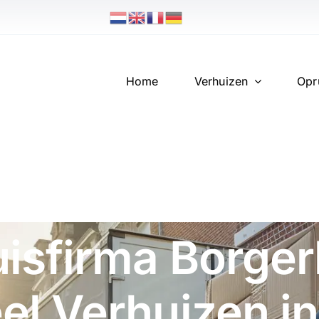
Home
Verhuizen
Opr
isfirma Borger
el Verhuizen i