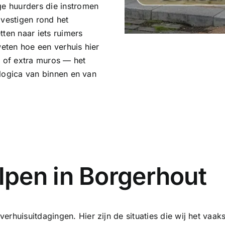
ge huurders die instromen
 vestigen rond het
ten naar iets ruimers
weten hoe een verhuis hier
t of extra muros — het
e logica van binnen en van
pen in Borgerhout
rhuisuitdagingen. Hier zijn de situaties die wij het vaakst