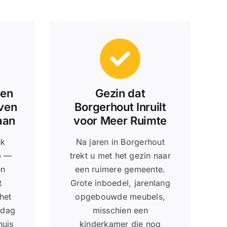
een
Gezin dat
ven
Borgerhout Inruilt
aan
voor Meer Ruimte
uk
Na jaren in Borgerhout
p —
trekt u met het gezin naar
en
een ruimere gemeente.
t
Grote inboedel, jarenlang
het
opgebouwde meubels,
 dag
misschien een
huis
kinderkamer die nog