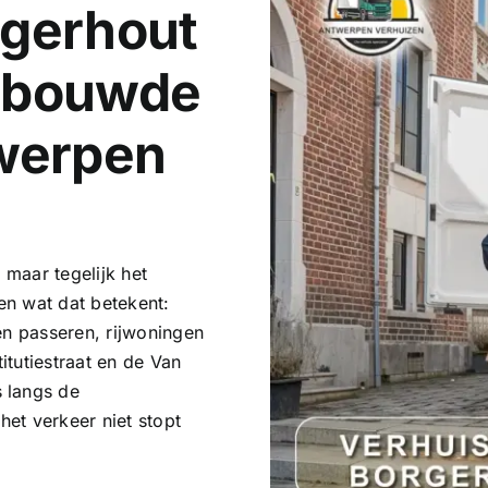
rgerhout
Bebouwde
twerpen
 maar tegelijk het
een wat dat betekent:
en passeren, rijwoningen
tutiestraat en de Van
 langs de
et verkeer niet stopt