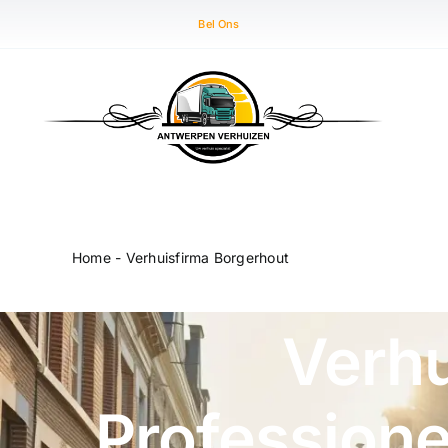
Skip
Bel Ons
to
content
Home
-
Verhuisfirma Borgerhout
Verhu
Professione