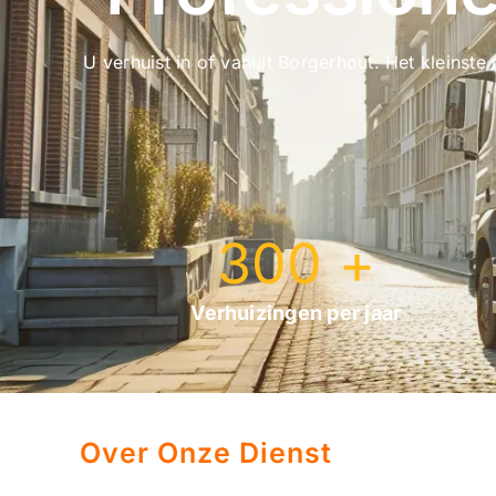
U verhuist in of vanuit Borgerhout. Het kleinst
300
+
Verhuizingen per jaar
Over Onze Dienst