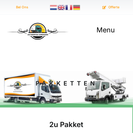
Skip
Bel Ons
Offerte
to
content
Menu
Home
Verhuizen
PAKKETTEN
Opruimen
Prijzen
Contact
2u Pakket