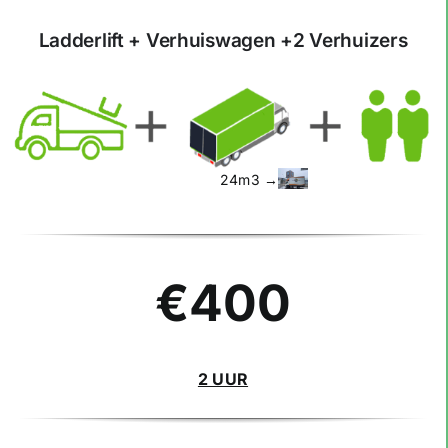
Ladderlift +
Verhuiswagen +2 Verhuizers
24m3 →
€400
2 UUR