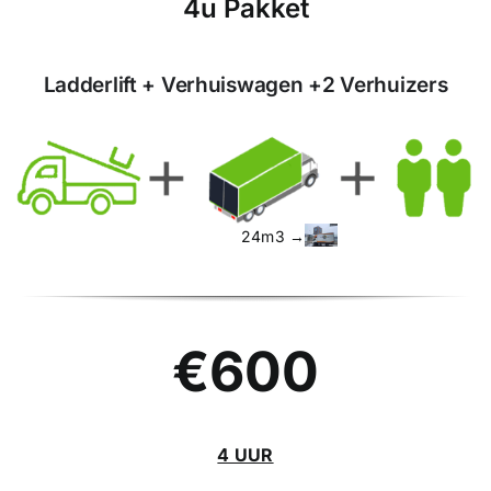
4u Pakket
Ladderlift +
Verhuiswagen +2 Verhuizers
24m3 →
€600
4 UUR