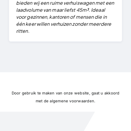
bieden wij een ruime verhuiswagen met een
laadvolume van maar liefst 45m³. Ideaal
voor gezinnen, kantoren of mensen die in
één keer willen verhuizen zonder meerdere
Lees ook
ritten.
Wat kost een verhuisfirma in Antwerpen?
Prijzen 2026
Ladderlift verhuizen in Antwerpen
Door gebruik te maken van onze website, gaat u akkoord
met de
algemene voorwaarden.