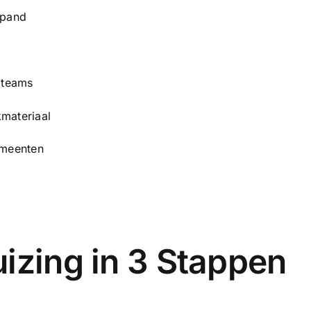
 pand
 teams
kmateriaal
emeenten
izing in 3 Stappen