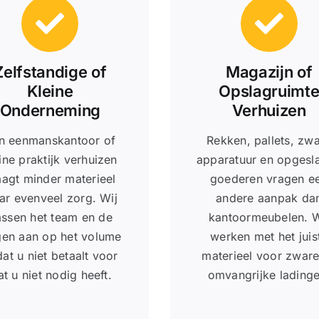
Zelfstandige of
Magazijn of
Kleine
Opslagruimt
Onderneming
Verhuizen
n eenmanskantoor of
Rekken, pallets, zw
ine praktijk verhuizen
apparatuur en opgesl
aagt minder materieel
goederen vragen e
ar evenveel zorg. Wij
andere aanpak da
ssen het team en de
kantoormeubelen. W
en aan op het volume
werken met het juis
at u niet betaalt voor
materieel voor zware
t u niet nodig heeft.
omvangrijke ladinge