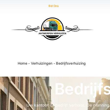
Skip
Bel Ons
to
content
Home
-
Verhuizingen
-
Bedrijfsverhuizing
Bedrijf
Uw kantoor of bedrijf verhuist. De planning