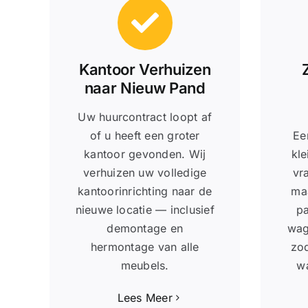
Kantoor Verhuizen
naar Nieuw Pand
Uw huurcontract loopt af
of u heeft een groter
Ee
kantoor gevonden. Wij
kle
verhuizen uw volledige
vr
kantoorinrichting naar de
ma
nieuwe locatie — inclusief
pa
demontage en
wag
hermontage van alle
zod
meubels.
wa
Lees Meer