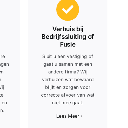
Verhuis bij
e
Bedrijfssluiting of
Fusie
are
Sluit u een vestiging of
agen
gaat u samen met een
en
andere firma? Wij
n
verhuizen wat bewaard
ij
blijft en zorgen voor
te
correcte afvoer van wat
 en
niet mee gaat.
n.
Lees Meer