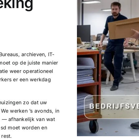
eking
ureaus, archieven, IT-
moet op de juiste manier
tie weer operationeel
erkers er een werkdag
huizingen zo dat uw
. We werken ’s avonds, in
 — afhankelijk van wat
uisd moet worden en
rest.