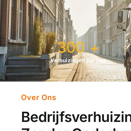
300
+
Verhuizingen per jaar
Over Ons
Bedrijfsverhuizi