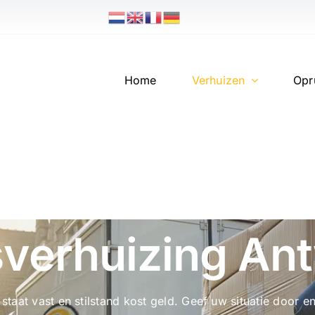
Home
Verhuizen
Opr
sverhuizing A
 staat vast en stilstand kost geld. Geef uw situatie doo