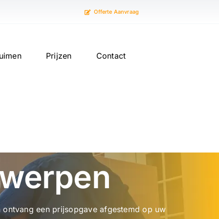
Offerte Aanvraag
uimen
Prijzen
Contact
ntwerpen
r en ontvang een prijsopgave afgestemd op uw